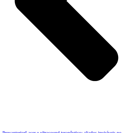
Prev
anterior
Laser e ultrasound terapêutico: aliados invisíveis no