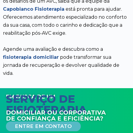
os desafios de um AVC, saiba que a equipe da
Capobianco Fisioterapia
está pronta para ajudar.
Oferecemos atendimento especializado no conforto
da sua casa, com todo o carinho e dedicação que a
reabilitação pós-AVC exige.
Agende uma avaliação e descubra como a
fisioterapia domiciliar
pode transformar sua
jornada de recuperação e devolver qualidade de
vida.
SERVIÇO DE
EM BUSCA DE UM
FISIOTERAPIA
DOMICILIAR OU CORPORATIVA
DE CONFIANÇA E EFICIÊNCIA?
ENTRE EM CONTATO