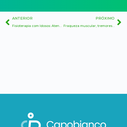
ANTERIOR
PRÓXIMO
Fisioterapia com Idosos: Atendimento Humanizado para Alzheimer e Outras Doenças Neurodegenerativas
Fraqueza muscular, tremores e perda de movimentos: Quando buscar ajuda do fisioterapeuta domiciliar?