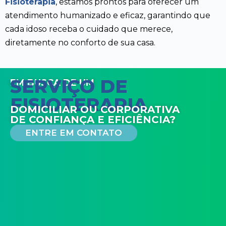
Fisioterapia
, estamos prontos para oferecer um
atendimento humanizado e eficaz, garantindo que
cada idoso receba o cuidado que merece,
diretamente no conforto de sua casa.
SERVIÇO DE
EM BUSCA DE UM
FISIOTERAPIA
DOMICILIAR OU CORPORATIVA
DE CONFIANÇA E EFICIÊNCIA?
ENTRE EM CONTATO