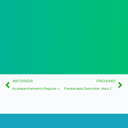
ANTERIOR
PRÓXIMO
Acompanhamento Regular com Fisioterapeutas Domiciliares: Essencial para a Saúde e Autonomia
Fisioterapia Domiciliar: Mais Conforto, Segurança e Qualidade de Vida para Idosos