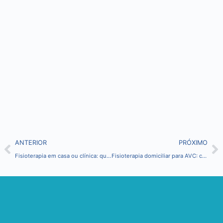
ANTERIOR
PRÓXIMO
Fisioterapia em casa ou clínica: qual é a melhor opção para idosos e pacientes neurológicos?
Fisioterapia domiciliar para AVC: como recuperar movimentos e independência em casa