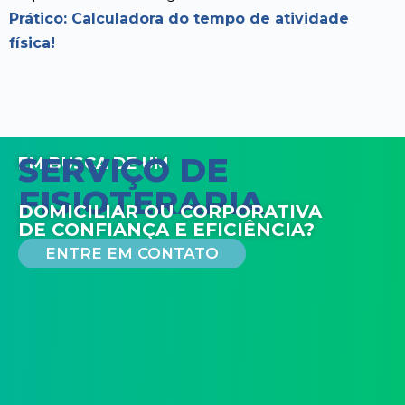
Prático:
Calculadora do tempo de atividade
física
!
SERVIÇO DE
EM BUSCA DE UM
FISIOTERAPIA
DOMICILIAR OU CORPORATIVA
DE CONFIANÇA E EFICIÊNCIA?
ENTRE EM CONTATO